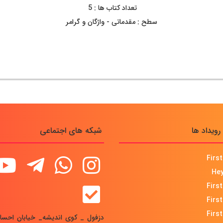
تعداد کتاب ها : 5
سطح : مقدماتی - واژگان و گرامر
رویداد ها
شبکه های اجتماعی
First
Hey
First
First
First
دزفول _ کوی اندیشه_ خیابان احسا