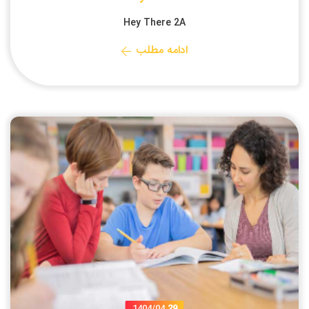
Hey There 2A
ادامه مطلب
1404/04
29