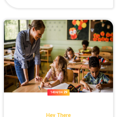
1404/04
29
Hey There